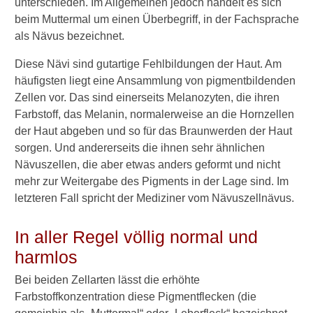
unterschieden. Im Allgemeinen jedoch handelt es sich
und Leberfleck
beim Muttermal um einen Überbegriff, in der Fachsprache
als Nävus bezeichnet.
Pigmentflecken
Diese Nävi sind gutartige Fehlbildungen der Haut. Am
Chloasmen
häufigsten liegt eine Ansammlung von pigmentbildenden
Altersflecken
Zellen vor. Das sind einerseits Melanozyten, die ihren
Farbstoff, das Melanin, normalerweise an die Hornzellen
Alternde Haut
der Haut abgeben und so für das Braunwerden der Haut
sorgen. Und andererseits die ihnen sehr ähnlichen
Tattoos
Nävuszellen, die aber etwas anders geformt und nicht
Piercings
mehr zur Weitergabe des Pigments in der Lage sind. Im
letzteren Fall spricht der Mediziner vom Nävuszellnävus.
Weitere wichtige Fragen
In aller Regel völlig normal und
Verwandte Beiträge
harmlos
Bei beiden Zellarten lässt die erhöhte
K
Farbstoffkonzentration diese Pigmentflecken (die
r