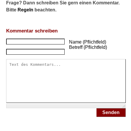
n
Frage? Dann schreiben Sie gern einen Kommentar.
t
Bitte
Regeln
beachten.
r
o
l
Kommentar schreiben
l
i
Name (Pflichtfeld)
e
Betreff (Pflichtfeld)
r
e
n
l
a
s
s
e
n
?
Senden
W
i
e
k