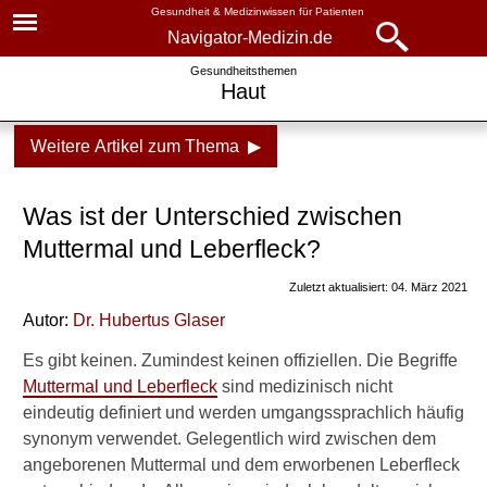
Gesundheit & Medizinwissen für Patienten
Navigator-Medizin.de
Navigator-
Navigator-Medizin.de
Gesundheitsthemen
Haut
Medizin.de
▾
► News
Weitere Artikel zum Thema ▶
Gesundheitsthemen
► Krankheiten
Haut
Was ist der Unterschied zwischen
► Diagnostik & Laborwerte
Aufbau der Haut
Muttermal und Leberfleck?
Hautzellen
Zuletzt aktualisiert: 04. März 2021
► Therapieverfahren
Autor:
Dr
.
Hubertus Glaser
Hautveränderungen
► Medikamente
Es gibt keinen. Zumindest keinen offiziellen. Die Begriffe
Muttermale und
Muttermal und Leberfleck
sind medizinisch nicht
Leberflecken
► Gesundheitsthemen
eindeutig definiert und werden umgangssprachlich häufig
Muttermal und Leberfleck
synonym verwendet. Gelegentlich wird zwischen dem
angeborenen Muttermal und dem erworbenen Leberfleck
Unterschied Muttermale