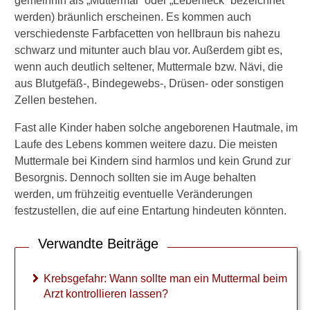
gemeinhin als „Muttermal“ oder „Leberfleck“ bezeichnet
e
b
werden) bräunlich erscheinen. Es kommen auch
s
verschiedenste Farbfacetten von hellbraun bis nahezu
g
schwarz und mitunter auch blau vor. Außerdem gibt es,
e
wenn auch deutlich seltener, Muttermale bzw. Nävi, die
f
aus Blutgefäß-, Bindegewebs-, Drüsen- oder sonstigen
a
h
Zellen bestehen.
r
:
Fast alle Kinder haben solche angeborenen Hautmale, im
W
Laufe des Lebens kommen weitere dazu. Die meisten
a
Muttermale bei Kindern sind harmlos und kein Grund zur
n
Besorgnis. Dennoch sollten sie im Auge behalten
n
werden, um frühzeitig eventuelle Veränderungen
s
o
festzustellen, die auf eine Entartung hindeuten könnten.
l
l
Verwandte Beiträge
t
e
Krebsgefahr: Wann sollte man ein Muttermal beim
m
a
Arzt kontrollieren lassen?
n