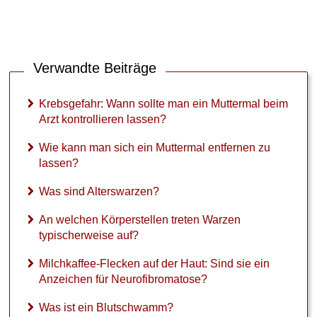
s
i
n
d
A
Verwandte Beiträge
l
t
e
Krebsgefahr: Wann sollte man ein Muttermal beim
r
Arzt kontrollieren lassen?
s
w
Wie kann man sich ein Muttermal entfernen zu
a
lassen?
r
z
Was sind Alterswarzen?
e
n
An welchen Körperstellen treten Warzen
?
typischerweise auf?
A
Milchkaffee-Flecken auf der Haut: Sind sie ein
n
Anzeichen für Neurofibromatose?
w
e
Was ist ein Blutschwamm?
l