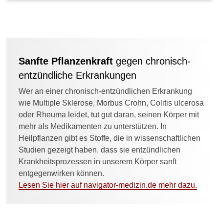
e
n
t
f
e
r
Sanfte Pflanzenkraft
gegen chronisch-
n
e
entzündliche Erkrankungen
n
Wer an einer chronisch-entzündlichen Erkrankung
z
wie Multiple Sklerose, Morbus Crohn, Colitis ulcerosa
u
l
oder Rheuma leidet, tut gut daran, seinen Körper mit
a
mehr als Medikamenten zu unterstützen. In
s
Heilpflanzen gibt es Stoffe, die in wissenschaftlichen
s
Studien gezeigt haben, dass sie entzündlichen
e
Krankheitsprozessen in unserem Körper sanft
n
?
entgegenwirken können.
Lesen Sie hier auf navigator-medizin.de mehr dazu.
W
a
s