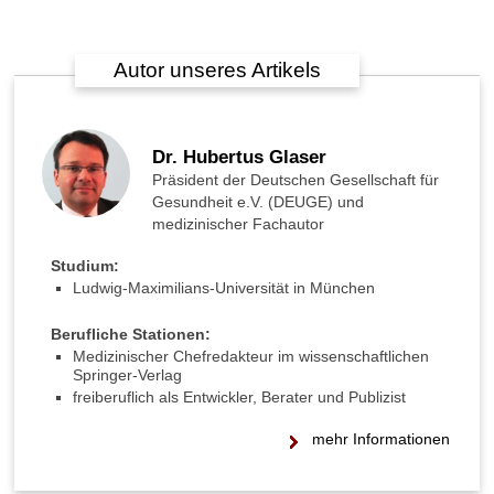
a
n
n
Autor unseres Artikels
m
a
n
s
Dr. Hubertus Glaser
i
Präsident der Deutschen Gesellschaft für
c
Gesundheit e.V. (DEUGE) und
h
medizinischer Fachautor
e
i
Studium:
n
Ludwig-Maximilians-Universität in München
M
u
Berufliche Stationen:
t
Medizinischer Chefredakteur im wissenschaftlichen
t
Springer-Verlag
e
freiberuflich als Entwickler, Berater und Publizist
r
m
mehr Informationen
a
l