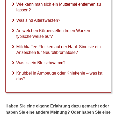
e
Wie kann man sich ein Muttermal entfernen zu
i
lassen?
n
M
Was sind Alterswarzen?
u
t
An welchen Körperstellen treten Warzen
t
typischerweise auf?
e
r
Milchkaffee-Flecken auf der Haut: Sind sie ein
m
Anzeichen für Neurofibromatose?
a
l
Was ist ein Blutschwamm?
b
e
Knubbel in Armbeuge oder Kniekehle – was ist
i
das?
m
A
r
z
t
Haben Sie eine eigene Erfahrung dazu gemacht oder
k
haben Sie eine andere Meinung? Oder haben Sie eine
o