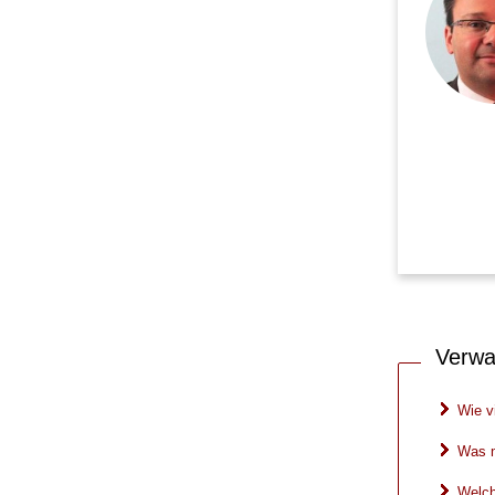
Verwa
Wie v
Was m
Welch