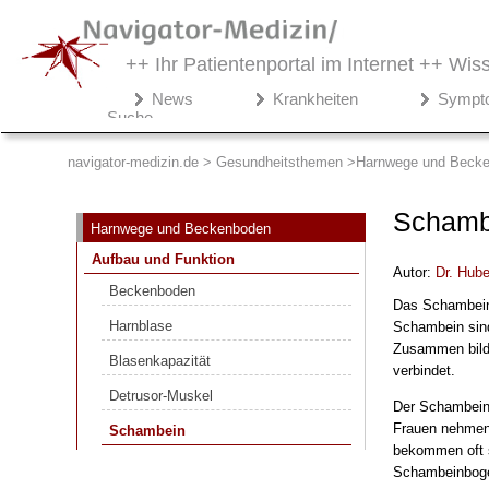
++ Ihr Patientenportal im Internet ++
Wiss
Navigator-
News
Krankheiten
Sympt
Medizin.de
Suche
▾
Gesundheitsthemen
navigator-medizin.de > Gesundheitsthemen
Harnwege und Beck
Harnwege und Beckenboden
Schambe
Harnwege und Beckenboden
Aufbau und Funktion
Aufbau und Funktion
Autor:
Dr
.
Hube
Beckenboden
Beckenboden
Das Schambein 
Harnblase
Harnblase
Schambein sind
Blasenkapazität
Zusammen bilde
Blasenkapazität
verbindet.
Detrusor-Muskel
Detrusor-Muskel
Der Schambeinb
Schambein
Frauen nehmen
Schambein
bekommen oft s
Schambeinboge