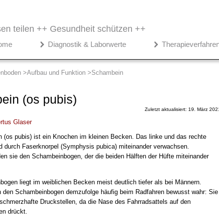
en teilen ++
Gesundheit schützen ++
ome
Diagnostik & Laborwerte
Therapieverfahre
enboden
Aufbau und Funktion
Schambein
in (os pubis)
Zuletzt aktualisiert: 19. März 202
rtus Glaser
(os pubis) ist ein Knochen im kleinen Becken. Das linke und das rechte
 durch Faserknorpel (Symphysis pubica) miteinander verwachsen.
n sie den Schambeinbogen, der die beiden Hälften der Hüfte miteinander
ogen liegt im weiblichen Becken meist deutlich tiefer als bei Männern.
 den Schambeinbogen demzufolge häufig beim Radfahren bewusst wahr: Sie
chmerzhafte Druckstellen, da die Nase des Fahrradsattels auf den
n drückt.