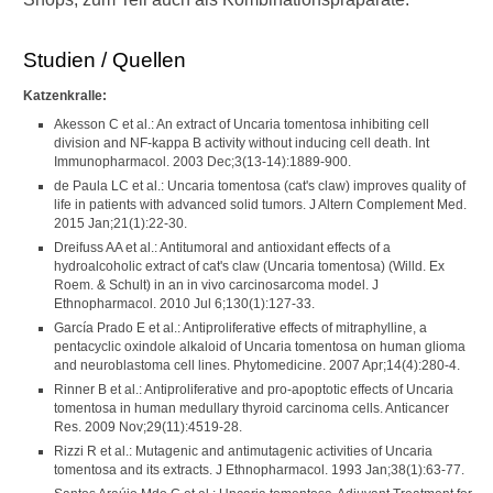
Studien / Quellen
Katzenkralle:
Akesson C et al.: An extract of Uncaria tomentosa inhibiting cell
division and NF-kappa B activity without inducing cell death. Int
Immunopharmacol. 2003 Dec;3(13-14):1889-900.
de Paula LC et al.: Uncaria tomentosa (cat's claw) improves quality of
life in patients with advanced solid tumors. J Altern Complement Med.
2015 Jan;21(1):22-30.
Dreifuss AA et al.: Antitumoral and antioxidant effects of a
hydroalcoholic extract of cat's claw (Uncaria tomentosa) (Willd. Ex
Roem. & Schult) in an in vivo carcinosarcoma model. J
Ethnopharmacol. 2010 Jul 6;130(1):127-33.
García Prado E et al.: Antiproliferative effects of mitraphylline, a
pentacyclic oxindole alkaloid of Uncaria tomentosa on human glioma
and neuroblastoma cell lines. Phytomedicine. 2007 Apr;14(4):280-4.
Rinner B et al.: Antiproliferative and pro-apoptotic effects of Uncaria
tomentosa in human medullary thyroid carcinoma cells. Anticancer
Res. 2009 Nov;29(11):4519-28.
Rizzi R et al.: Mutagenic and antimutagenic activities of Uncaria
tomentosa and its extracts. J Ethnopharmacol. 1993 Jan;38(1):63-77.