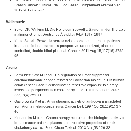
Santos Araújo Mdo C et al.: Uncaria tomentosa-Adjuvant Treatment for
Breast Cancer: Clinical Trial. Evid Based Complement Alternat Med.
2012;2012:676984.
Weihrauch:
Böker DK, Winking M: Die Rolle von Boswellia-Säuren in der Therapie
maligner Gliome. Deutsches Ärzteblatt 94:A-1197, 1997.
Kirste S et al.: Boswellia serrata acts on cerebral edema in patients
irradiated for brain tumors: a prospective, randomized, placebo-
controlled, double-blind pilot trial. Cancer. 2011 Aug 15;117(16):3788-
95.
Aronia:
Bermúdez-Soto MJ et al.: Up-regulation of tumor suppressor
carcinoembryonic antigen-related cell adhesion molecule 1 in human
colon cancer Caco-2 cells following repetitive exposure to dietary
levels of a polyphenol-rich chokeberry juice. J Nutr Biochem. 2007
Apr;18(4):259-71.
Gasiorowski K et al.: Antimutagenic activity of anthocyanins isolated
from Aronia melanocarpa fruits. Cancer Lett. 1997 Oct 28;119(1):37-
46.
Kedzierska M et al.: Chemotherapy modulates the biological activity of
breast cancer patients plasma: the protective properties of black
chokeberry extract. Food Chem Toxicol. 2013 Mar;53:126-32.