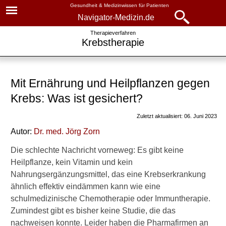
Gesundheit & Medizinwissen für Patienten
Navigator-Medizin.de
Navigator-
Navigator-Medizin.de
Therapieverfahren
Krebstherapie
Medizin.de
▾
► News
Therapieverfahren
Mit Ernährung und Heilpflanzen gegen
► Krankheiten
Krebstherapie
Krebs: Was ist gesichert?
► Diagnostik & Laborwerte
Alternativmedizin gegen
Zuletzt aktualisiert: 06. Juni 2023
Krebs
Autor:
Dr
. med.
Jörg Zorn
► Therapieverfahren
Heilpflanzen gegen Krebs
Die schlechte Nachricht vorneweg: Es gibt keine
► Medikamente
Heilpflanze, kein Vitamin und kein
Ernährung während der
Nahrungsergänzungsmittel, das eine Krebserkrankung
Krebstherapie
► Gesundheitsthemen
ähnlich effektiv eindämmen kann wie eine
Sport gegen Krebs
schulmedizinische Chemotherapie oder Immuntherapie.
Zumindest gibt es bisher keine Studie, die das
nachweisen konnte. Leider haben die Pharmafirmen an