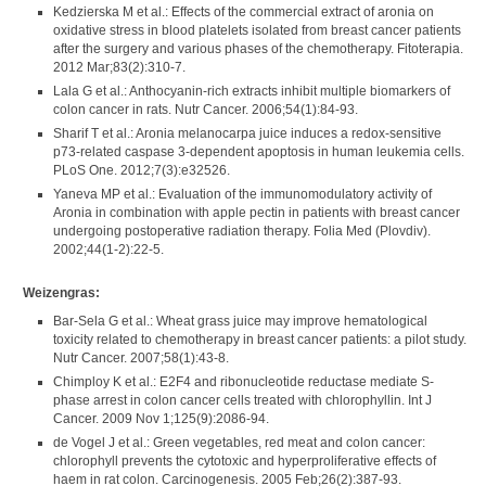
Kedzierska M et al.: Effects of the commercial extract of aronia on
oxidative stress in blood platelets isolated from breast cancer patients
after the surgery and various phases of the chemotherapy. Fitoterapia.
2012 Mar;83(2):310-7.
Lala G et al.: Anthocyanin-rich extracts inhibit multiple biomarkers of
colon cancer in rats. Nutr Cancer. 2006;54(1):84-93.
Sharif T et al.: Aronia melanocarpa juice induces a redox-sensitive
p73-related caspase 3-dependent apoptosis in human leukemia cells.
PLoS One. 2012;7(3):e32526.
Yaneva MP et al.: Evaluation of the immunomodulatory activity of
Aronia in combination with apple pectin in patients with breast cancer
undergoing postoperative radiation therapy. Folia Med (Plovdiv).
2002;44(1-2):22-5.
Weizengras:
Bar-Sela G et al.: Wheat grass juice may improve hematological
toxicity related to chemotherapy in breast cancer patients: a pilot study.
Nutr Cancer. 2007;58(1):43-8.
Chimploy K et al.: E2F4 and ribonucleotide reductase mediate S-
phase arrest in colon cancer cells treated with chlorophyllin. Int J
Cancer. 2009 Nov 1;125(9):2086-94.
de Vogel J et al.: Green vegetables, red meat and colon cancer:
chlorophyll prevents the cytotoxic and hyperproliferative effects of
haem in rat colon. Carcinogenesis. 2005 Feb;26(2):387-93.