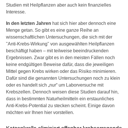
Studien mit Heilpflanzen aber auch kein finanzielles
►
Interesse.
Krankheiten
In den letzten Jahren
hat sich hier aber dennoch eine
Menge getan. So gibt es eine ganze Reihe an
►
wissenschaftlichen Untersuchungen, die sich mit der
Symptome
"Anti-Krebs-Wirkung" von ausgewählten Heilpflanzen
beschäftigt haben – mit teilweise beeindruckenden
►
Ergebnissen. Zwar gibt es in den meisten Fällen noch
Diagnostik
keine endgültigen Beweise dafür, dass die jeweiligen
&
Mittel gegen Krebs wirken oder das Risiko minimieren.
Laborwerte
Dafür sind die genannten Untersuchungen noch zu klein
oder es handelt sich „nur“ um Laborversuche mit
►
Krebszellen. Dennoch weisen diese Studien darauf hin,
Medikamente
dass in bestimmten Naturheilmitteln ein erstaunliches
Anti-Krebs-Potential zu stecken scheint. Einige davon
möchten wir Ihnen hier vorstellen.
►
Gesundheitsthemen