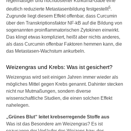
regelmäßiger und hochdosierter Kurkuma-Gabe eine
5
deutlich reduzierte Metastasenbildung festgestellt
.
Zugrunde liegt diesem Effekt offenbar, dass Curcumin
über den Transkriptionsfaktor NF-kB auf die Bildung von
sogenannten proinflammatorischen Zytokinen einwirkt.
Das klingt etwas kompliziert, heißt aber nichts anderes,
als dass Curcumin offenbar Faktoren hemmen kann, die
das Metastasen-Wachstum ankurbeln.
Weizengras und Krebs: Was ist gesichert?
Weizengras wird seit einigen Jahren immer wieder als
mögliches Mittel gegen Krebs genannt. Dahinter stecken
nicht nur Mutmaßungen, sondern diverse
wissenschaftliche Studien, die einen solchen Effekt
nahelegen.
„Grünes Blut“ leitet krebserregende Stoffe aus
Was ist das Besondere am Weizengras? Es ist
sozusagen der Vorläufer des Weizens bzw. des