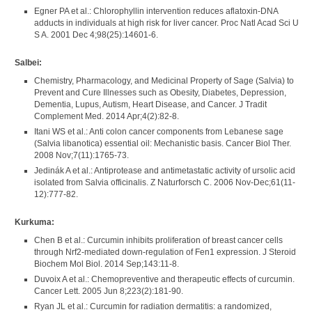
Egner PA et al.: Chlorophyllin intervention reduces aflatoxin-DNA
adducts in individuals at high risk for liver cancer. Proc Natl Acad Sci U
S A. 2001 Dec 4;98(25):14601-6.
Salbei:
Chemistry, Pharmacology, and Medicinal Property of Sage (Salvia) to
Prevent and Cure Illnesses such as Obesity, Diabetes, Depression,
Dementia, Lupus, Autism, Heart Disease, and Cancer. J Tradit
Complement Med. 2014 Apr;4(2):82-8.
Itani WS et al.: Anti colon cancer components from Lebanese sage
(Salvia libanotica) essential oil: Mechanistic basis. Cancer Biol Ther.
2008 Nov;7(11):1765-73.
Jedinák A et al.: Antiprotease and antimetastatic activity of ursolic acid
isolated from Salvia officinalis. Z Naturforsch C. 2006 Nov-Dec;61(11-
12):777-82.
Kurkuma:
Chen B et al.: Curcumin inhibits proliferation of breast cancer cells
through Nrf2-mediated down-regulation of Fen1 expression. J Steroid
Biochem Mol Biol. 2014 Sep;143:11-8.
Duvoix A et al.: Chemopreventive and therapeutic effects of curcumin.
Cancer Lett. 2005 Jun 8;223(2):181-90.
Ryan JL et al.: Curcumin for radiation dermatitis: a randomized,