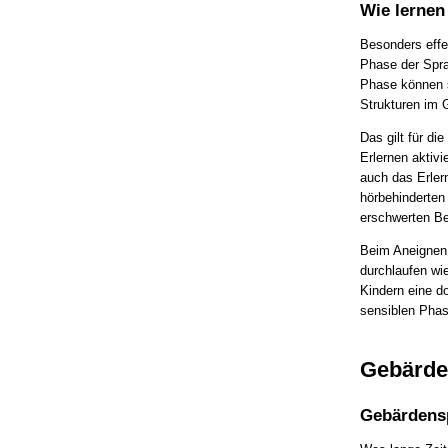
Wie lernen
Besonders effe
Phase der Sprac
Phase können s
Strukturen im 
Das gilt für di
Erlernen aktivi
auch das Erler
hörbehinderten
erschwerten B
Beim Aneignen 
durchlaufen wi
Kindern eine do
sensiblen Phas
Gebärde
Gebärdensp