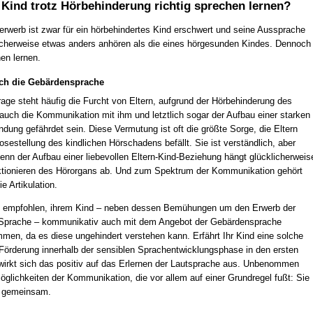
Kind trotz Hörbehinderung richtig sprechen lernen?
erwerb ist zwar für ein hörbehindertes Kind erschwert und seine Aussprache
icherweise etwas anders anhören als die eines hörgesunden Kindes. Dennoch
en lernen.
ch die Gebärdensprache
rage steht häufig die Furcht von Eltern, aufgrund der Hörbehinderung des
auch die Kommunikation mit ihm und letztlich sogar der Aufbau einer starken
dung gefährdet sein. Diese Vermutung ist oft die größte Sorge, die Eltern
sestellung des kindlichen Hörschadens befällt. Sie ist verständlich, aber
enn der Aufbau einer liebevollen Eltern-Kind-Beziehung hängt glücklicherweis
tionieren des Hörorgans ab. Und zum Spektrum der Kommunikation gehört
e Artikulation.
d empfohlen, ihrem Kind – neben dessen Bemühungen um den Erwerb der
Sprache – kommunikativ auch mit dem Angebot der Gebärdensprache
en, da es diese ungehindert verstehen kann. Erfährt Ihr Kind eine solche
Förderung innerhalb der sensiblen Sprachentwicklungsphase in den ersten
wirkt sich das positiv auf das Erlernen der Lautsprache aus. Unbenommen
öglichkeiten der Kommunikation, die vor allem auf einer Grundregel fußt: Sie
ur gemeinsam.