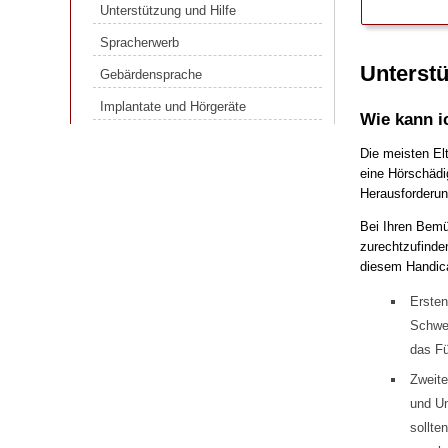
Unterstützung und Hilfe
Spracherwerb
Spracherwerb
Gebärdensprache
Unterstü
Gebärdensprache
Implantate und Hörgeräte
Implantate und Hörgeräte
Wie kann i
Die meisten El
eine Hörschädi
Herausforderun
Bei Ihren Bemü
zurechtzufinde
diesem Handica
Ersten
Schwer
das F
Zweite
und Un
sollte