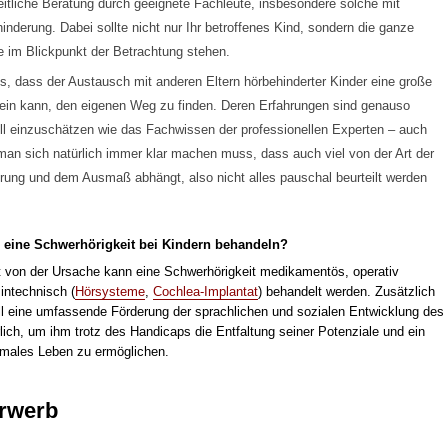
itliche Beratung durch geeignete Fachleute, insbesondere solche mit
inderung. Dabei sollte nicht nur Ihr betroffenes Kind, sondern die ganze
e im Blickpunkt der Betrachtung stehen.
ns, dass der Austausch mit anderen Eltern hörbehinderter Kinder eine große
sein kann, den eigenen Weg zu finden. Deren Erfahrungen sind genauso
ll einzuschätzen wie das Fachwissen der professionellen Experten – auch
an sich natürlich immer klar machen muss, dass auch viel von der Art der
rung und dem Ausmaß abhängt, also nicht alles pauschal beurteilt werden
eine Schwerhörigkeit bei Kindern behandeln?
t von der Ursache kann eine Schwerhörigkeit medikamentös, operativ
intechnisch (
Hörsysteme
,
Cochlea-Implantat
) behandelt werden. Zusätzlich
all eine umfassende Förderung der sprachlichen und sozialen Entwicklung des
lich, um ihm trotz des Handicaps die Entfaltung seiner Potenziale und ein
males Leben zu ermöglichen.
rwerb