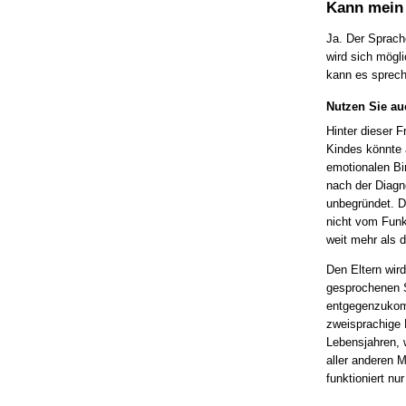
Kann mein 
Ja. Der Sprach
wird sich mögl
kann es sprech
Nutzen Sie au
Hinter dieser F
Kindes könnte 
emotionalen Bin
nach der Diagno
unbegründet. D
nicht vom Funk
weit mehr als di
Den Eltern wir
gesprochenen 
entgegenzukomm
zweisprachige 
Lebensjahren, 
aller anderen M
funktioniert n