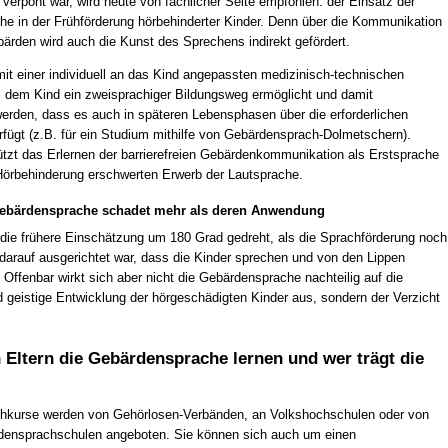
verpönt war, wird heute von fachlicher Seite empfohlen: der Einsatz der
e in der Frühförderung hörbehinderter Kinder. Denn über die Kommunikation
bärden wird auch die Kunst des Sprechens indirekt gefördert.
mit einer individuell an das Kind angepassten medizinisch-technischen
l dem Kind ein zweisprachiger Bildungsweg ermöglicht und damit
 werden, dass es auch in späteren Lebensphasen über die erforderlichen
fügt (z.B. für ein Studium mithilfe von Gebärdensprach-Dolmetschern).
tzt das Erlernen der barrierefreien Gebärdenkommunikation als Erstsprache
Hörbehinderung erschwerten Erwerb der Lautsprache.
Gebärdensprache schadet mehr als deren Anwendung
 die frühere Einschätzung um 180 Grad gedreht, als die Sprachförderung noch
 darauf ausgerichtet war, dass die Kinder sprechen und von den Lippen
 Offenbar wirkt sich aber nicht die Gebärdensprache nachteilig auf die
d geistige Entwicklung der hörgeschädigten Kinder aus, sondern der Verzicht
Eltern die Gebärdensprache lernen und wer trägt die
hkurse werden von Gehörlosen-Verbänden, an Volkshochschulen oder von
densprachschulen angeboten. Sie können sich auch um einen