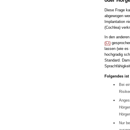
oder Hörge
Diese Frage kan
abgewogen werde
Implantation n
(Cochlea) verkn
In den anderen 
(CI)
gesprochen.
lassen (wie es 
hochgradig sch
Standard. Dami
Sprachfähigkeit
Folgendes ist
Bei ei
Risike
Angesi
Hörger
Hörger
Nur be
ausgen