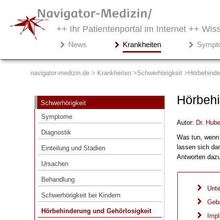
++ Ihr Patientenportal im Internet ++
Wiss
Navigator-
News
Krankheiten
Sympt
Medizin.de
▾
Krankheiten
navigator-medizin.de > Krankheiten
Schwerhörigkeit
Hörbehinde
Schwerhörigkeit
Hörbehi
Schwerhörigkeit
Symptome
Symptome
Autor:
Dr
.
Hube
Diagnostik
Diagnostik
Was tun, wenn 
Einteilung und Stadien
lassen sich da
Einteilung und Stadien
Ursachen
Antworten dazu
Ursachen
Behandlung
Behandlung
Schwerhörigkeit bei Kindern
Unte
Schwerhörigkeit bei Kindern
Geb
Hörbehinderung und Gehörlosigkeit
Hörbehinderung und Gehörlosigkeit
Impl
Unterstützung und Hilfe