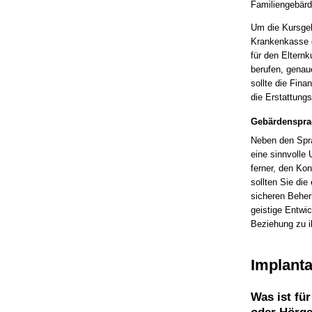
Familiengebärd
Um die Kursgeb
Krankenkasse 
für den Eltern
berufen, genau
sollte die Fina
die Erstattungs
Gebärdensprac
Neben den Spra
eine sinnvolle
ferner, den Ko
sollten Sie die
sicheren Beher
geistige Entwi
Beziehung zu 
Implanta
Was ist fü