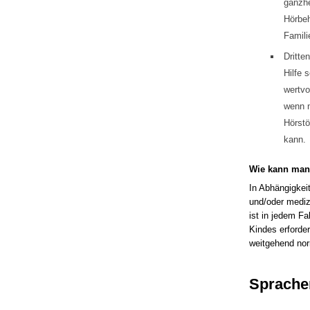
ganzhe
Hörbeh
Famili
Dritte
Hilfe 
wertvo
wenn m
Hörstö
kann.
Wie kann man 
In Abhängigkei
und/oder mediz
ist in jedem F
Kindes erforder
weitgehend nor
Sprache