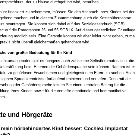
ensprachkurs, der zu Hause durchgeführt wird, bemühen.
ühr finanziert zu bekommen, müssen Sie den Anspruch Ihres Kindes bei der
geltend machen und in diesem Zusammenhang auch die Kostenübernahme
kurs beantragen. Sie können sich dabei auf das Sozialgesetzbuch (SGB)
er: auf die Paragraphen 26 und 55 SGB IX. Auf dieser gesetzlichen Grundlag
nzierung möglich sein. Eine Garantie können wir aber leider nicht geben, zuma
praxis nicht überall gleichermaßen gehandhabt wird.
he von großer Bedeutung für Ihr Kind
chkursangeboten gibt es übrigens auch zahlreiche Selbstlernmaterialien, die
 Unterstützung beim Erlernen der Gebärdensprache sein können. Ratsam ist e
ntakt zu gehörlosen Erwachsenen und gleichgesinnten Eltern zu suchen. Auch
 eigenen Sprachkenntnisse fortlaufend trainieren und vertiefen. Denn mit der
rschung der Gebärdensprache leisten Sie einen zentralen Beitrag für die
cklung Ihres Kindes sowie für die vertiefte emotionale und kommunikative
ihm.
te und Hörgeräte
r mein hörbehindertes Kind besser: Cochlea-Implantat