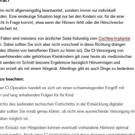
rät?
n nicht allgemeingültig beantwortet, sondern immer nur individuell
n. Eine eindeutige Situation liegt nur bei den Kindern vor, für die eine
icht in Frage kommt, etwa wenn der Hörnerv fehlt oder die Hörschnecke
öchert ist.
Fällen wird meistens von ärztlicher Seite frühzeitig vom
Cochlea-Implantat
 Dabei sollten Sie sich aber nicht vorschnell in diese Richtung drängen
des öfteren von betroffenen Eltern zu hören ist). Die CI-Versorgung von
werhörenden oder gehörlosen Kleinkindern gilt zwar heute als medizinischer
t werden im Schnitt bessere Ergebnisse bezüglich Hörvermögen und
en erzielt als mit einem Hörgerät. Allerdings gibt es auch Dinge zu bedenken.
 zu beachten:
ner CI-Operation handelt es sich um einen schwerwiegenden Eingriff mit
n und lang anhaltenden Folgen für Ihr Kind.
chts des laufenden techischen Fortschritts in der Entwicklung digitaler
äte sollten Sie vorab genau klären, ob nicht eine ausreichende Versorgung mi
äten möglich ist.
im Einsatz von Hörgeräten können eventuell vorhandene Hörreste optimal
utzt werden. Nach einer CI-Implantation sind diese dagegen unwiederbringlic