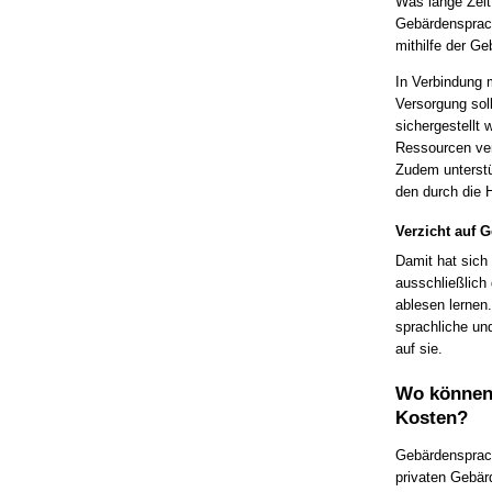
Was lange Zeit 
Gebärdensprach
mithilfe der Ge
In Verbindung 
Versorgung sol
sichergestellt
Ressourcen ver
Zudem unterstü
den durch die 
Verzicht auf 
Damit hat sich
ausschließlich
ablesen lernen.
sprachliche un
auf sie.
Wo können 
Kosten?
Gebärdensprac
privaten Gebär