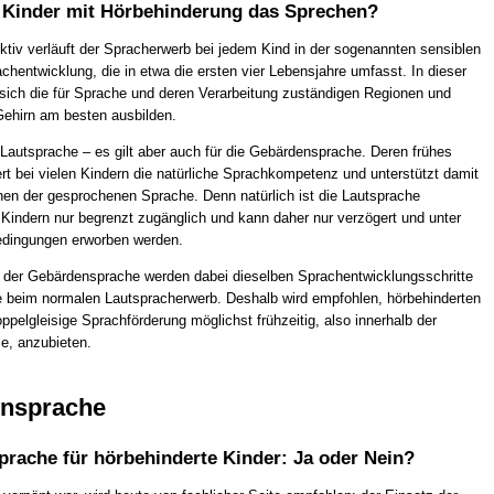
 Kinder mit Hörbehinderung das Sprechen?
ktiv verläuft der Spracherwerb bei jedem Kind in der sogenannten sensiblen
hentwicklung, die in etwa die ersten vier Lebensjahre umfasst. In dieser
ich die für Sprache und deren Verarbeitung zuständigen Regionen und
Gehirn am besten ausbilden.
e Lautsprache – es gilt aber auch für die Gebärdensprache. Deren frühes
ert bei vielen Kindern die natürliche Sprachkompetenz und unterstützt damit
nen der gesprochenen Sprache. Denn natürlich ist die Lautsprache
 Kindern nur begrenzt zugänglich und kann daher nur verzögert und unter
edingungen erworben werden.
der Gebärdensprache werden dabei dieselben Sprachentwicklungsschritte
e beim normalen Lautspracherwerb. Deshalb wird empfohlen, hörbehinderten
ppelgleisige Sprachförderung möglichst frühzeitig, also innerhalb der
e, anzubieten.
nsprache
rache für hörbehinderte Kinder: Ja oder Nein?