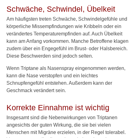
e
Schwäche, Schwindel, Übelkeit
l
c
Am häufigsten treten Schwäche, Schwindelgefühle und
h
e
körperliche Missempfindungen wie Kribbeln oder ein
W
verändertes Temperaturempfinden auf. Auch Übelkeit
e
kann am Anfang vorkommen. Manche Betroffene klagen
i
zudem über ein Engegefühl im Brust- oder Halsbereich.
s
Diese Beschwerden sind jedoch selten.
e
w
Wenn Triptane als Nasenspray eingenommen werden,
i
r
kann die Nase verstopfen und ein leichtes
k
Schnupfengefühl entstehen. Außerdem kann der
e
Geschmack verändert sein.
n
T
Korrekte Einnahme ist wichtig
r
i
Insgesamt sind die Nebenwirkungen von Triptanen
p
t
angesichts der guten Wirkung, die sie bei vielen
a
Menschen mit Migräne erzielen, in der Regel tolerabel.
n