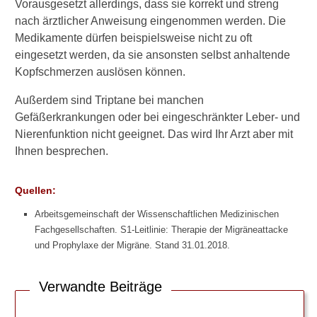
Vorausgesetzt allerdings, dass sie korrekt und streng
e
nach ärztlicher Anweisung eingenommen werden. Die
b
Medikamente dürfen beispielsweise nicht zu oft
e
i
eingesetzt werden, da sie ansonsten selbst anhaltende
M
Kopfschmerzen auslösen können.
i
g
Außerdem sind Triptane bei manchen
r
Gefäßerkrankungen oder bei eingeschränkter Leber- und
ä
Nierenfunktion nicht geeignet. Das wird Ihr Arzt aber mit
n
Ihnen besprechen.
e
?
Quellen:
W
e
Arbeitsgemeinschaft der Wissenschaftlichen Medizinischen
l
Fachgesellschaften. S1-Leitlinie: Therapie der Migräneattacke
c
und Prophylaxe der Migräne. Stand 31.01.2018.
h
e
S
Verwandte Beiträge
c
h