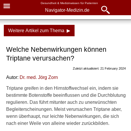
Gesundheit & Medizinwissen für Patienten
Navigator-Medizin.de
Navigator-
Navigator-Medizin.de
Medizin.de
Weitere Artikel zum Thema ▶
▾
► News
Medikamente
Welche Nebenwirkungen können
► Krankheiten
Triptane
Triptane verursachen?
► Diagnostik & Laborwerte
Nebenwirkungen
Zuletzt aktualisiert: 21 February 2024
Tipps zur Einnahme
Autor:
Dr
. med.
Jörg Zorn
► Therapieverfahren
Triptane greifen in den Hirnstoffwechsel ein, indem sie
► Medikamente
Verwandte Beiträge
bestimmte Botenstoffe beeinflussen und die Durchblutung
regulieren. Das führt mitunter auch zu unerwünschten
► Gesundheitsthemen
A
Begleiterscheinungen. Meist verursachen Triptane aber,
u
wenn überhaupt, nur leichte Nebenwirkungen, die sich
f
nach einer Weile von alleine wieder zurückbilden.
w