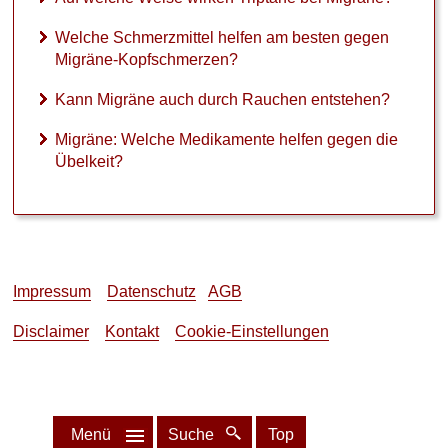
d
u
Welche Schmerzmittel helfen am besten gegen
r
Migräne-Kopfschmerzen?
c
h
Kann Migräne auch durch Rauchen entstehen?
R
a
Migräne: Welche Medikamente helfen gegen die
u
Übelkeit?
c
h
e
n
e
n
t
Impressum
Datenschutz
AGB
s
t
Disclaimer
Kontakt
Cookie-Einstellungen
e
h
e
n
?
Menü
Suche
Top