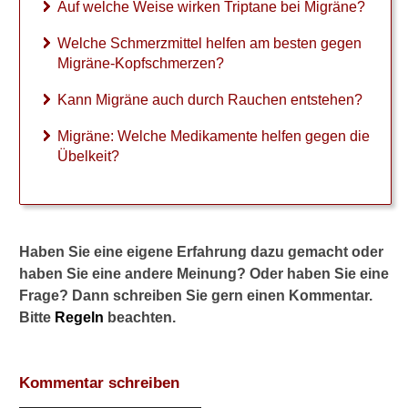
m
Auf welche Weise wirken Triptane bei Migräne?
e
r
Welche Schmerzmittel helfen am besten gegen
z
Migräne-Kopfschmerzen?
m
i
Kann Migräne auch durch Rauchen entstehen?
t
t
Migräne: Welche Medikamente helfen gegen die
e
Übelkeit?
l
h
e
l
f
Haben Sie eine eigene Erfahrung dazu gemacht oder
e
haben Sie eine andere Meinung? Oder haben Sie eine
n
Frage? Dann schreiben Sie gern einen Kommentar.
a
m
Bitte
Regeln
beachten.
b
e
s
Kommentar schreiben
t
e