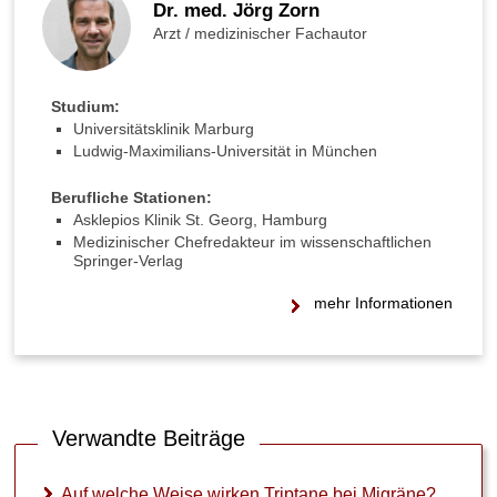
Dr. med. Jörg Zorn
e
r
Arzt / medizinischer Fachautor
z
e
n
Studium:
?
Universitätsklinik Marburg
Ludwig-Maximilians-Universität in München
K
a
Berufliche Stationen:
n
Asklepios Klinik St. Georg, Hamburg
n
Medizinischer Chefredakteur im wissenschaftlichen
M
Springer-Verlag
i
g
mehr Informationen
r
ä
n
e
a
u
Verwandte Beiträge
c
h
Auf welche Weise wirken Triptane bei Migräne?