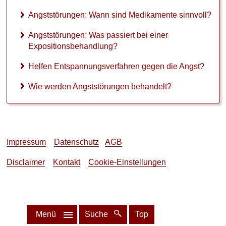
Symptome
Angststörungen: Wann sind Medikamente sinnvoll?
►
Angststörungen: Was passiert bei einer
Expositionsbehandlung?
Diagnostik
&
Helfen Entspannungsverfahren gegen die Angst?
Laborwerte
Wie werden Angststörungen behandelt?
►
Therapieverfahren
►
Impressum
Datenschutz
AGB
Medikamente
Disclaimer
Kontakt
Cookie-Einstellungen
►
Gesundheitsthemen
Menü
Suche
Top