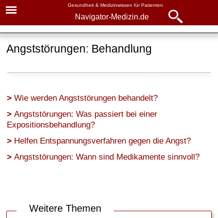
Gesundheit & Medizinwissen für Patienten
Navigator-Medizin.de
Navigator-
Navigator-Medizin.de
Medizin.de
Angststörungen: Behandlung
▾
► News
Krankheiten
► Krankheiten
Angststörungen
Wie werden Angststörungen behandelt?
► Diagnostik & Laborwerte
Symptome
Angststörungen: Was passiert bei einer
Expositionsbehandlung?
Ursachen
► Therapieverfahren
Helfen Entspannungsverfahren gegen die Angst?
Angstformen
► Medikamente
Angststörungen: Wann sind Medikamente sinnvoll?
Behandlung
► Gesundheitsthemen
Weitere Themen
►